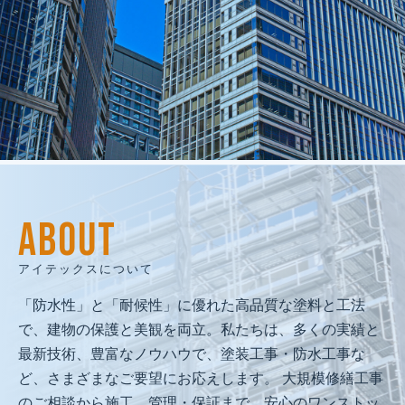
建物再生で
人と地域の未来を創る
私たちは、人間愛を原点に、
ABOUT
技術と品質で人と地域の未来を守る
「建物再生のプロフェッショナル」として、
アイテックスについて
社会に必要とされ続ける企業を目指します。
「防水性」と「耐候性」に優れた高品質な塗料と工法
で、建物の保護と美観を両立。私たちは、多くの実績と
最新技術、豊富なノウハウで、塗装工事・防水工事な
ど、さまざまなご要望にお応えします。 大規模修繕工事
のご相談から施工、管理・保証まで、安心のワンストッ