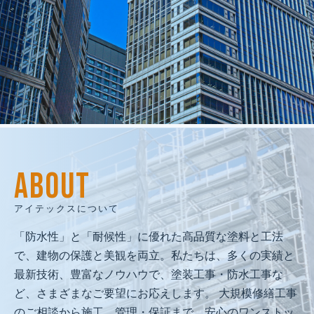
建物再生で
人と地域の未来を創る
私たちは、人間愛を原点に、
ABOUT
技術と品質で人と地域の未来を守る
「建物再生のプロフェッショナル」として、
アイテックスについて
社会に必要とされ続ける企業を目指します。
「防水性」と「耐候性」に優れた高品質な塗料と工法
で、建物の保護と美観を両立。私たちは、多くの実績と
最新技術、豊富なノウハウで、塗装工事・防水工事な
ど、さまざまなご要望にお応えします。 大規模修繕工事
のご相談から施工、管理・保証まで、安心のワンストッ