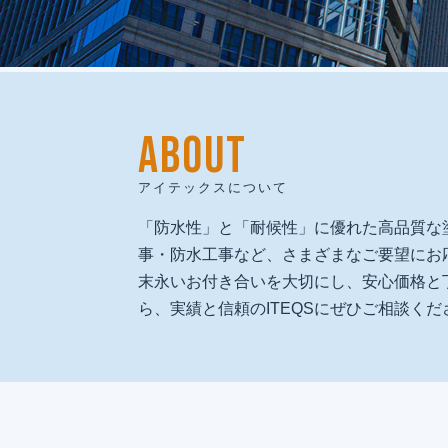
ABOUT
建物再生で
人と地域の未来を創る
アイテックスについて
私たちは、人間愛を原点に、
「防水性」と「耐候性」に優れた高品質な
技術と品質で人と地域の未来を守る
事・防水工事など、さまざまなご要望にお
「建物再生のプロフェッショナル」として、
末永いお付き合いを大切にし、安心価格と
社会に必要とされ続ける企業を目指します。
ら、実績と信頼のITEQSにぜひご相談くだ