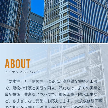
建物再生で
人と地域の未来を創る
私たちは、人間愛を原点に、
ABOUT
技術と品質で人と地域の未来を守る
「建物再生のプロフェッショナル」として、
アイテックスについて
社会に必要とされ続ける企業を目指します。
「防水性」と「耐候性」に優れた高品質な塗料と工法
で、建物の保護と美観を両立。私たちは、多くの実績と
最新技術、豊富なノウハウで、塗装工事・防水工事な
ど、さまざまなご要望にお応えします。 大規模修繕工事
のご相談から施工、管理・保証まで、安心のワンストッ