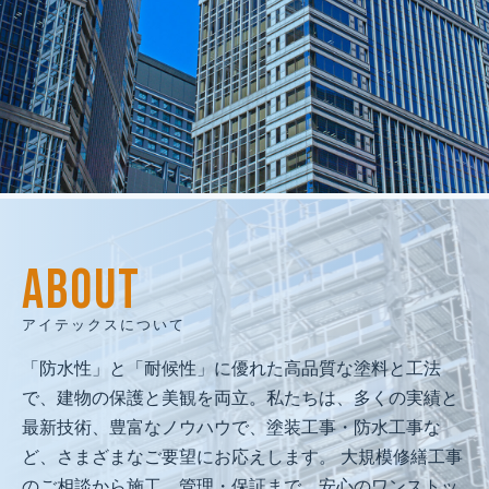
建物再生で
人と地域の未来を創る
私たちは、人間愛を原点に、
ABOUT
技術と品質で人と地域の未来を守る
「建物再生のプロフェッショナル」として、
アイテックスについて
社会に必要とされ続ける企業を目指します。
「防水性」と「耐候性」に優れた高品質な塗料と工法
で、建物の保護と美観を両立。私たちは、多くの実績と
最新技術、豊富なノウハウで、塗装工事・防水工事な
ど、さまざまなご要望にお応えします。 大規模修繕工事
のご相談から施工、管理・保証まで、安心のワンストッ