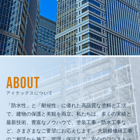
建物再生で
人と地域の未来を創る
私たちは、人間愛を原点に、
ABOUT
技術と品質で人と地域の未来を守る
「建物再生のプロフェッショナル」として、
アイテックスについて
社会に必要とされ続ける企業を目指します。
「防水性」と「耐候性」に優れた高品質な塗料と工法
で、建物の保護と美観を両立。私たちは、多くの実績と
最新技術、豊富なノウハウで、塗装工事・防水工事な
ど、さまざまなご要望にお応えします。 大規模修繕工事
のご相談から施工、管理・保証まで、安心のワンストッ