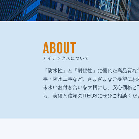
ABOUT
建物再生で
人と地域の未来を創る
アイテックスについて
私たちは、人間愛を原点に、
「防水性」と「耐候性」に優れた高品質な
技術と品質で人と地域の未来を守る
事・防水工事など、さまざまなご要望にお
「建物再生のプロフェッショナル」として、
末永いお付き合いを大切にし、安心価格と
社会に必要とされ続ける企業を目指します。
ら、実績と信頼のITEQSにぜひご相談くだ