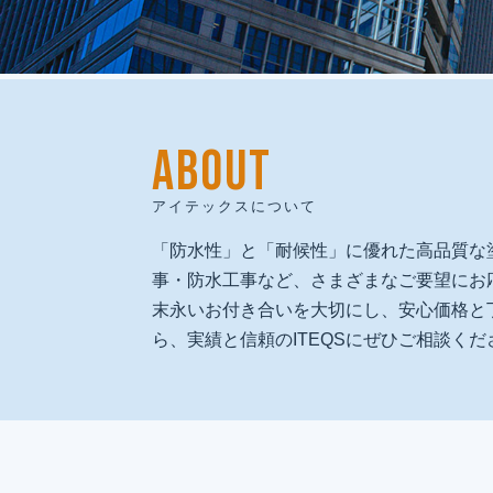
ABOUT
建物再生で
人と地域の未来を創る
アイテックスについて
私たちは、人間愛を原点に、
「防水性」と「耐候性」に優れた高品質な
技術と品質で人と地域の未来を守る
事・防水工事など、さまざまなご要望にお
「建物再生のプロフェッショナル」として、
末永いお付き合いを大切にし、安心価格と
社会に必要とされ続ける企業を目指します。
ら、実績と信頼のITEQSにぜひご相談くだ