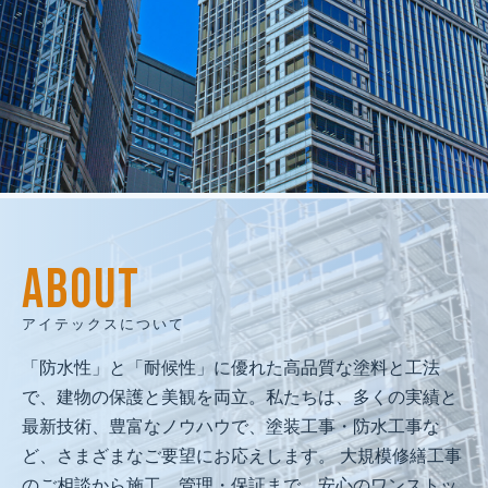
建物再生で
人と地域の未来を創る
私たちは、人間愛を原点に、
ABOUT
技術と品質で人と地域の未来を守る
「建物再生のプロフェッショナル」として、
アイテックスについて
社会に必要とされ続ける企業を目指します。
「防水性」と「耐候性」に優れた高品質な塗料と工法
で、建物の保護と美観を両立。私たちは、多くの実績と
最新技術、豊富なノウハウで、塗装工事・防水工事な
ど、さまざまなご要望にお応えします。 大規模修繕工事
のご相談から施工、管理・保証まで、安心のワンストッ