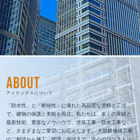
建物再生で
人と地域の未来を創る
私たちは、人間愛を原点に、
ABOUT
技術と品質で人と地域の未来を守る
「建物再生のプロフェッショナル」として、
アイテックスについて
社会に必要とされ続ける企業を目指します。
「防水性」と「耐候性」に優れた高品質な塗料と工法
で、建物の保護と美観を両立。私たちは、多くの実績と
最新技術、豊富なノウハウで、塗装工事・防水工事な
ど、さまざまなご要望にお応えします。 大規模修繕工事
のご相談から施工、管理・保証まで、安心のワンストッ