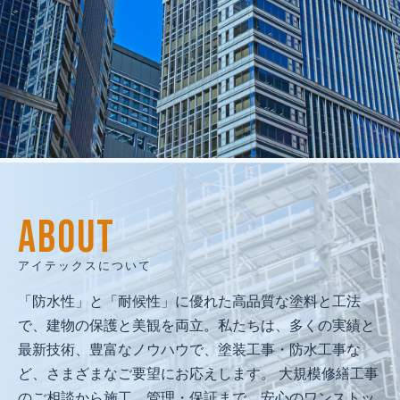
建物再生で
人と地域の未来を創る
私たちは、人間愛を原点に、
ABOUT
技術と品質で人と地域の未来を守る
「建物再生のプロフェッショナル」として、
アイテックスについて
社会に必要とされ続ける企業を目指します。
「防水性」と「耐候性」に優れた高品質な塗料と工法
で、建物の保護と美観を両立。私たちは、多くの実績と
最新技術、豊富なノウハウで、塗装工事・防水工事な
ど、さまざまなご要望にお応えします。 大規模修繕工事
のご相談から施工、管理・保証まで、安心のワンストッ