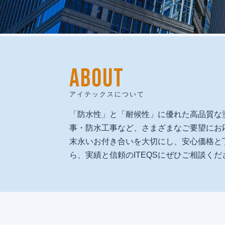
ABOUT
建物再生で
人と地域の未来を創る
アイテックスについて
私たちは、人間愛を原点に、
「防水性」と「耐候性」に優れた高品質な
技術と品質で人と地域の未来を守る
事・防水工事など、さまざまなご要望にお
「建物再生のプロフェッショナル」として、
末永いお付き合いを大切にし、安心価格と
社会に必要とされ続ける企業を目指します。
ら、実績と信頼のITEQSにぜひご相談くだ